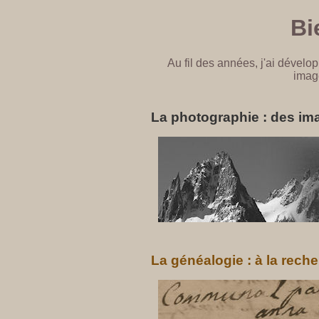
Bi
Au fil des années, j'ai dévelop
imag
La photographie : des imag
La généalogie : à la rech