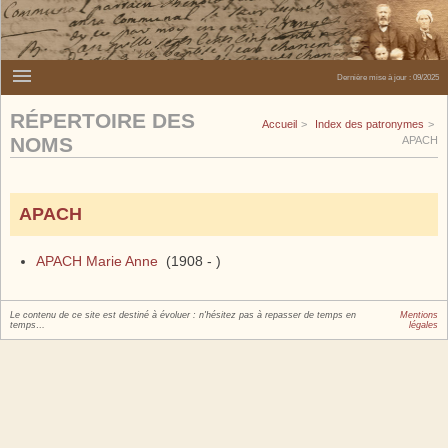
Dernière mise à jour :
09/2025
RÉPERTOIRE DES
Accueil
Index des patronymes
NOMS
APACH
APACH
APACH Marie Anne
(1908 - )
Le contenu de ce site est destiné à évoluer : n'hésitez pas à repasser de temps en
Mentions
temps…
légales