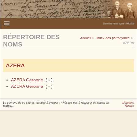
Dernière mise à jour :
09/2025
RÉPERTOIRE DES
Accueil
Index des patronymes
NOMS
AZERA
AZERA
AZERA Geronne
( - )
AZERA Geronne
( - )
Le contenu de ce site est destiné à évoluer : n'hésitez pas à repasser de temps en
Mentions
temps…
légales