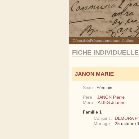
Généralités
Présentations
Listes détaillées
FICHE INDIVIDUELLE
JANON MARIE
Sexe :
Féminin
Père :
JANON Pierre
Mère :
ALIES Jeanne
Famille 1
Conjoint :
DEMORA Phi
Mariage :
25 octobre 1