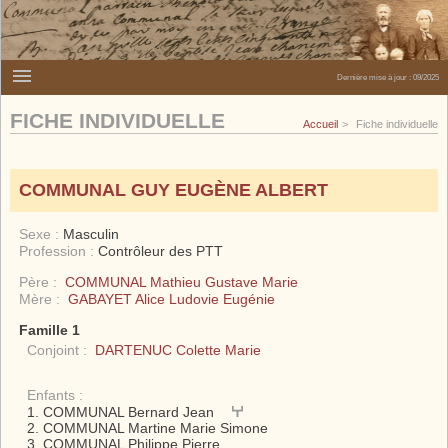
Dernière mise à jour :
09/2025
FICHE INDIVIDUELLE
Accueil
Fiche individuelle
COMMUNAL GUY EUGÈNE ALBERT
Sexe :
Masculin
Profession :
Contrôleur des PTT
Père :
COMMUNAL Mathieu Gustave Marie
Mère :
GABAYET Alice Ludovie Eugénie
Famille 1
Conjoint :
DARTENUC Colette Marie
Enfants :
COMMUNAL Bernard Jean
COMMUNAL Martine Marie Simone
COMMUNAL Philippe Pierre