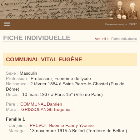
Dernière mise à jour :
09/2025
FICHE INDIVIDUELLE
Accueil
Fiche individuelle
COMMUNAL VITAL EUGÈNE
Sexe :
Masculin
Profession :
Professeur, Econome de lycée
Naissance :
2 février 1884 à Saint-Pierre-le-Chastel (Puy de
Dôme)
Décès :
10 mars 1937 à Paris 15° (Ville de Paris)
Père :
COMMUNAL Damien
Mère :
GRISSOLANGE Eugénie
Famille 1
Conjoint :
PRÉVOT Noémie Fanny Yvonne
Mariage :
13 novembre 1915 à Belfort (Territoire de Belfort)