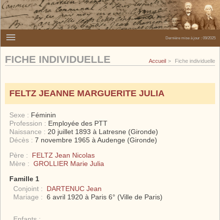
Dernière mise à jour :
09/2025
FICHE INDIVIDUELLE
Accueil
Fiche individuelle
FELTZ JEANNE MARGUERITE JULIA
Sexe :
Féminin
Profession :
Employée des PTT
Naissance :
20 juillet 1893 à Latresne (Gironde)
Décès :
7 novembre 1965 à Audenge (Gironde)
Père :
FELTZ Jean Nicolas
Mère :
GROLLIER Marie Julia
Famille 1
Conjoint :
DARTENUC Jean
Mariage :
6 avril 1920 à Paris 6° (Ville de Paris)
Enfants :