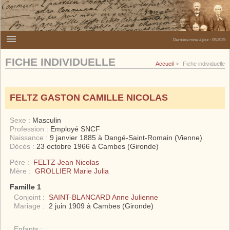
Dernière mise à jour :
09/2025
FICHE INDIVIDUELLE
Accueil
Fiche individuelle
FELTZ GASTON CAMILLE NICOLAS
Sexe :
Masculin
Profession :
Employé SNCF
Naissance :
9 janvier 1885 à Dangé-Saint-Romain (Vienne)
Décès :
23 octobre 1966 à Cambes (Gironde)
Père :
FELTZ Jean Nicolas
Mère :
GROLLIER Marie Julia
Famille 1
Conjoint :
SAINT-BLANCARD Anne Julienne
Mariage :
2 juin 1909 à Cambes (Gironde)
Enfants :