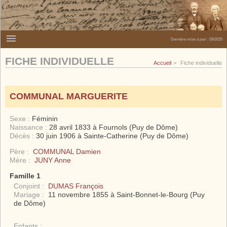
Dernière mise à jour :
09/2025
FICHE INDIVIDUELLE
Accueil
Fiche individuelle
COMMUNAL MARGUERITE
Sexe :
Féminin
Naissance :
28 avril 1833 à Fournols (Puy de Dôme)
Décès :
30 juin 1906 à Sainte-Catherine (Puy de Dôme)
Père :
COMMUNAL Damien
Mère :
JUNY Anne
Famille 1
Conjoint :
DUMAS François
Mariage :
11 novembre 1855 à Saint-Bonnet-le-Bourg (Puy
de Dôme)
Enfants :