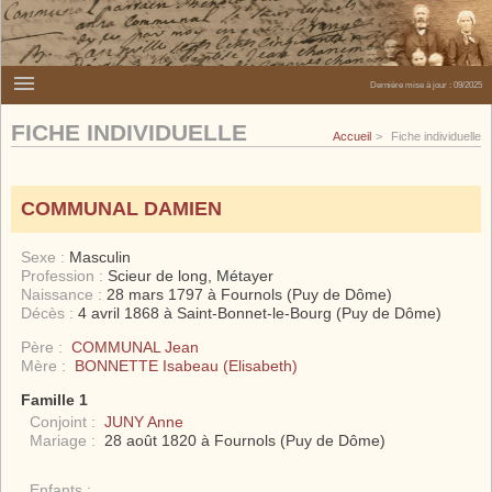
Dernière mise à jour :
09/2025
FICHE INDIVIDUELLE
Accueil
Fiche individuelle
COMMUNAL DAMIEN
Sexe :
Masculin
Profession :
Scieur de long, Métayer
Naissance :
28 mars 1797 à Fournols (Puy de Dôme)
Décès :
4 avril 1868 à Saint-Bonnet-le-Bourg (Puy de Dôme)
Père :
COMMUNAL Jean
Mère :
BONNETTE Isabeau (Elisabeth)
Famille 1
Conjoint :
JUNY Anne
Mariage :
28 août 1820 à Fournols (Puy de Dôme)
Enfants :