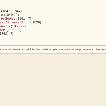
n
(1847 - 1847)
ie
(1849 - ?)
te Sophie
(1851 - ?)
se Clémence
(1853 - 1896)
ançois
(1856 - ?)
arie
(1859 - ?)
1863 - ?)
enu de ce site est destiné à évoluer : n'hésitez pas à repasser de temps en temps…
Mentions