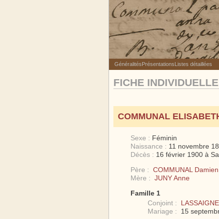
Généralités
Présentations
Listes détaillées
FICHE INDIVIDUELLE
COMMUNAL ELISABET
Sexe :
Féminin
Naissance :
11 novembre 18
Décès :
16 février 1900 à S
Père :
COMMUNAL Damien
Mère :
JUNY Anne
Famille 1
Conjoint :
LASSAIGNE
Mariage :
15 septembr