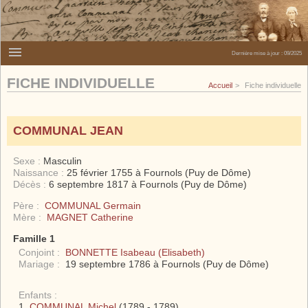
Dernière mise à jour :
09/2025
FICHE INDIVIDUELLE
Accueil
Fiche individuelle
COMMUNAL JEAN
Sexe :
Masculin
Naissance :
25 février 1755 à Fournols (Puy de Dôme)
Décès :
6 septembre 1817 à Fournols (Puy de Dôme)
Père :
COMMUNAL Germain
Mère :
MAGNET Catherine
Famille 1
Conjoint :
BONNETTE Isabeau (Elisabeth)
Mariage :
19 septembre 1786 à Fournols (Puy de Dôme)
Enfants :
COMMUNAL Michel
(1789 - 1789)