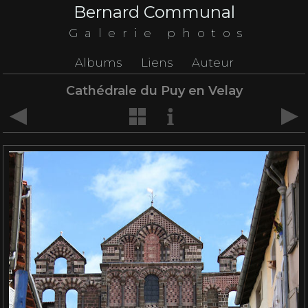
Bernard Communal
Galerie photos
Albums
Liens
Auteur
Cathédrale du Puy en Velay