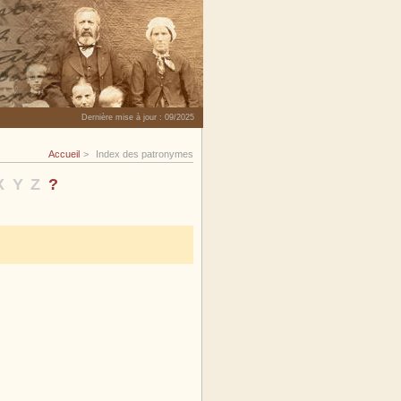
Dernière mise à jour :
09/2025
Accueil
Index des patronymes
X
Y
Z
?