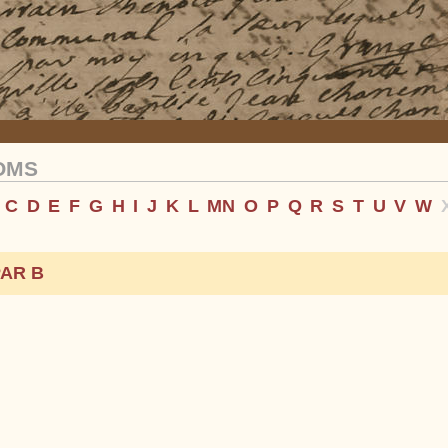
OMS
C
D
E
F
G
H
I
J
K
L
M
N
O
P
Q
R
S
T
U
V
W
AR B