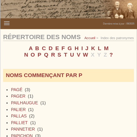
Dernière mise à jour :
09/2025
RÉPERTOIRE DES NOMS
Accueil
Index des patronymes
A
B
C
D
E
F
G
H
I
J
K
L
M
N
O
P
Q
R
S
T
U
V
W
X
Y
Z
?
NOMS COMMENÇANT PAR P
PAGÉ
(3)
PAGER
(1)
PAILHAUGUE
(1)
PALIER
(1)
PALLAS
(2)
PALLIET
(1)
PANNETIER
(1)
PAPICHON
(3)