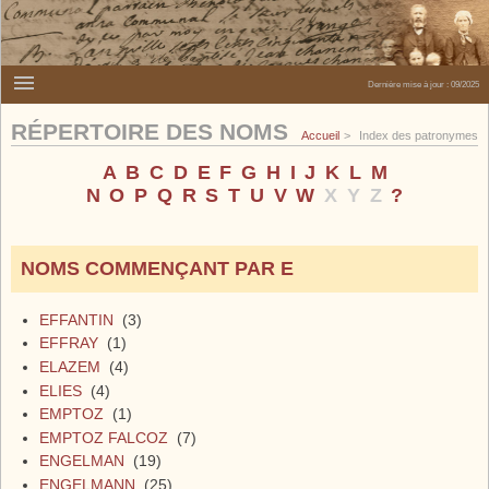
Dernière mise à jour :
09/2025
RÉPERTOIRE DES NOMS
Accueil
Index des patronymes
A
B
C
D
E
F
G
H
I
J
K
L
M
N
O
P
Q
R
S
T
U
V
W
X
Y
Z
?
NOMS COMMENÇANT PAR E
EFFANTIN
(3)
EFFRAY
(1)
ELAZEM
(4)
ELIES
(4)
EMPTOZ
(1)
EMPTOZ FALCOZ
(7)
ENGELMAN
(19)
ENGELMANN
(25)